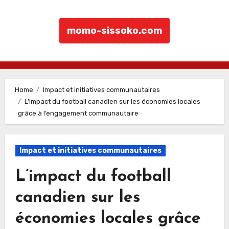
momo-sissoko.com
Skip to content
Home
Impact et initiatives communautaires
L’impact du football canadien sur les économies locales
grâce à l’engagement communautaire
Impact et initiatives communautaires
L’impact du football
canadien sur les
économies locales grâce