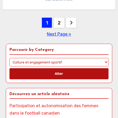
Posts pagination
1
2
Next Page »
Parcourir by Category
Aller
Découvrez un article aléatoire
Participation et autonomisation des femmes
dans le football canadien