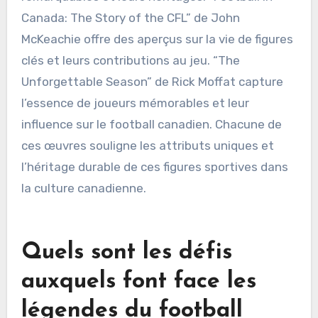
présente des profils détaillés de joueurs
emblématiques, mettant en avant leur impact
sur le sport et la culture. “The Boys of Winter”
de John McFarlane retrace l’histoire de la Ligue
canadienne de football, y compris les athlètes
remarquables et leurs héritages. “Football in
Canada: The Story of the CFL” de John
McKeachie offre des aperçus sur la vie de figures
clés et leurs contributions au jeu. “The
Unforgettable Season” de Rick Moffat capture
l’essence de joueurs mémorables et leur
influence sur le football canadien. Chacune de
ces œuvres souligne les attributs uniques et
l’héritage durable de ces figures sportives dans
la culture canadienne.