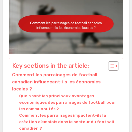
Key sections in the article:
Comment les parrainages de football
canadien influencent-ils les économies
locales ?
Quels sont les principaux avantages
économiques des parrainages de football pour
les communautés ?
Comment les parrainages impactent-ils la
création d’emplois dans le secteur du football
canadien ?