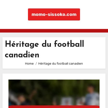
momo-sissoko.com
Skip to content
Héritage du football
canadien
Home
Héritage du football canadien