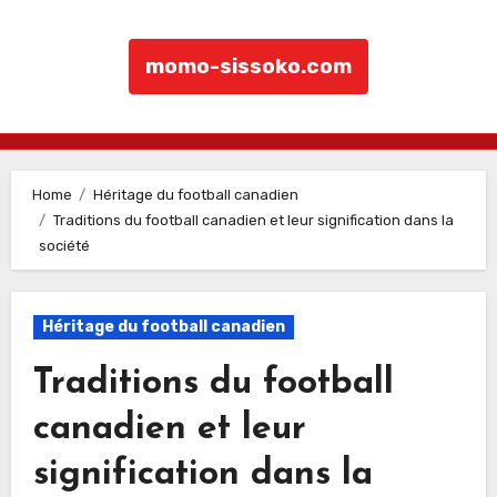
momo-sissoko.com
Skip to content
Home
Héritage du football canadien
Traditions du football canadien et leur signification dans la
société
Héritage du football canadien
Traditions du football
canadien et leur
signification dans la